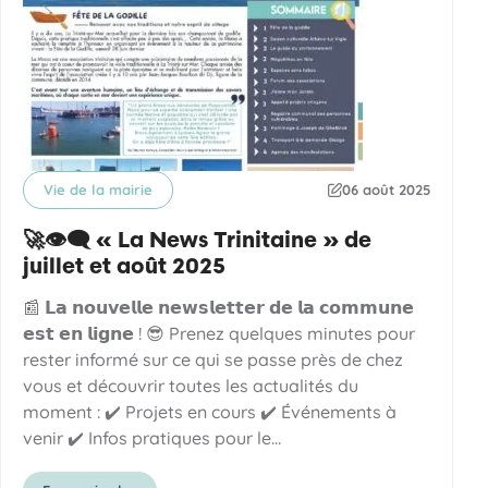
Vie de la mairie
06 août 2025
Catégorie
Date de publication
🚀👁️‍🗨️ « La News Trinitaine » de
juillet et août 2025
📰 𝗟𝗮 𝗻𝗼𝘂𝘃𝗲𝗹𝗹𝗲 𝗻𝗲𝘄𝘀𝗹𝗲𝘁𝘁𝗲𝗿 𝗱𝗲 𝗹𝗮 𝗰𝗼𝗺𝗺𝘂𝗻𝗲
𝗲𝘀𝘁 𝗲𝗻 𝗹𝗶𝗴𝗻𝗲 ! 😎 Prenez quelques minutes pour
rester informé sur ce qui se passe près de chez
vous et découvrir toutes les actualités du
moment : ✔️ Projets en cours ✔️ Événements à
venir ✔️ Infos pratiques pour le…