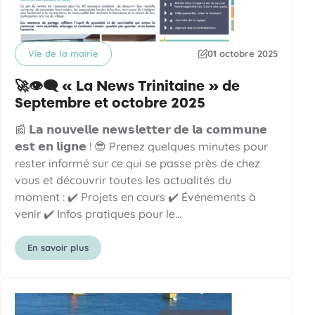
Vie de la mairie
01 octobre 2025
Catégorie
Date de publication
🚀👁️‍🗨️ « La News Trinitaine » de
Septembre et octobre 2025
📰 𝗟𝗮 𝗻𝗼𝘂𝘃𝗲𝗹𝗹𝗲 𝗻𝗲𝘄𝘀𝗹𝗲𝘁𝘁𝗲𝗿 𝗱𝗲 𝗹𝗮 𝗰𝗼𝗺𝗺𝘂𝗻𝗲
𝗲𝘀𝘁 𝗲𝗻 𝗹𝗶𝗴𝗻𝗲 ! 😎 Prenez quelques minutes pour
rester informé sur ce qui se passe près de chez
vous et découvrir toutes les actualités du
moment : ✔️ Projets en cours ✔️ Événements à
venir ✔️ Infos pratiques pour le…
En savoir plus