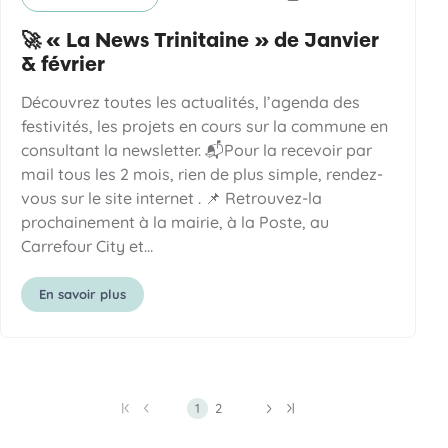
Catégorie
Date de publication
🚀 « La News Trinitaine » de Janvier
& février
Découvrez toutes les actualités, l’agenda des
festivités, les projets en cours sur la commune en
consultant la newsletter. 📬Pour la recevoir par
mail tous les 2 mois, rien de plus simple, rendez-
vous sur le site internet . 📌 Retrouvez-la
prochainement à la mairie, à la Poste, au
Carrefour City et…
En savoir plus
Première page
Page précédente
Page 1
Page 2
Page suivante
Dernière page
1
2