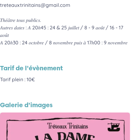
treteauxtrinitains@gmail.com
𝑇ℎ𝑒́𝑎̂𝑡𝑟𝑒 𝑡𝑜𝑢𝑠 𝑝𝑢𝑏𝑙𝑖𝑐𝑠.
𝐴𝑢𝑡𝑟𝑒𝑠 𝑑𝑎𝑡𝑒𝑠 : 𝐴 20ℎ45 : 24 & 25 𝑗𝑢𝑖𝑙𝑙𝑒𝑡 / 8 - 9 𝑎𝑜𝑢̂𝑡 / 16 - 17
𝑎𝑜𝑢̂𝑡
𝐴 20ℎ30 : 24 𝑜𝑐𝑡𝑜𝑏𝑟𝑒 / 8 𝑛𝑜𝑣𝑒𝑚𝑏𝑟𝑒 𝑝𝑢𝑖𝑠 𝑎̀ 17ℎ00 : 9 𝑛𝑜𝑣𝑒𝑚𝑏𝑟𝑒
Tarif de l'évènement
Tarif plein : 10€
Galerie d'images