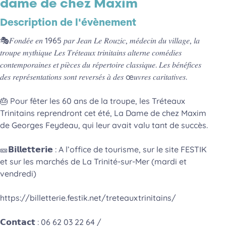
dame de chez Maxim
Description de l'évènement
🎭𝐹𝑜𝑛𝑑𝑒́𝑒 𝑒𝑛 1965 𝑝𝑎𝑟 𝐽𝑒𝑎𝑛 𝐿𝑒 𝑅𝑜𝑢𝑧𝑖𝑐, 𝑚𝑒́𝑑𝑒𝑐𝑖𝑛 𝑑𝑢 𝑣𝑖𝑙𝑙𝑎𝑔𝑒, 𝑙𝑎
𝑡𝑟𝑜𝑢𝑝𝑒 𝑚𝑦𝑡ℎ𝑖𝑞𝑢𝑒 𝐿𝑒𝑠 𝑇𝑟𝑒́𝑡𝑒𝑎𝑢𝑥 𝑡𝑟𝑖𝑛𝑖𝑡𝑎𝑖𝑛𝑠 𝑎𝑙𝑡𝑒𝑟𝑛𝑒 𝑐𝑜𝑚𝑒́𝑑𝑖𝑒𝑠
𝑐𝑜𝑛𝑡𝑒𝑚𝑝𝑜𝑟𝑎𝑖𝑛𝑒𝑠 𝑒𝑡 𝑝𝑖𝑒̀𝑐𝑒𝑠 𝑑𝑢 𝑟𝑒́𝑝𝑒𝑟𝑡𝑜𝑖𝑟𝑒 𝑐𝑙𝑎𝑠𝑠𝑖𝑞𝑢𝑒. 𝐿𝑒𝑠 𝑏𝑒́𝑛𝑒́𝑓𝑖𝑐𝑒𝑠
𝑑𝑒𝑠 𝑟𝑒𝑝𝑟𝑒́𝑠𝑒𝑛𝑡𝑎𝑡𝑖𝑜𝑛𝑠 𝑠𝑜𝑛𝑡 𝑟𝑒𝑣𝑒𝑟𝑠𝑒́𝑠 𝑎̀ 𝑑𝑒𝑠 œ𝑢𝑣𝑟𝑒𝑠 𝑐𝑎𝑟𝑖𝑡𝑎𝑡𝑖𝑣𝑒𝑠.
🎂 Pour fêter les 60 ans de la troupe, les Tréteaux
Trinitains reprendront cet été, La Dame de chez Maxim
de Georges Feydeau, qui leur avait valu tant de succès.
🎫𝗕𝗶𝗹𝗹𝗲𝘁𝘁𝗲𝗿𝗶𝗲 : A l’office de tourisme, sur le site FESTIK
et sur les marchés de La Trinité-sur-Mer (mardi et
vendredi)
https://billetterie.festik.net/treteauxtrinitains/
𝗖𝗼𝗻𝘁𝗮𝗰𝘁 : 06 62 03 22 64 /