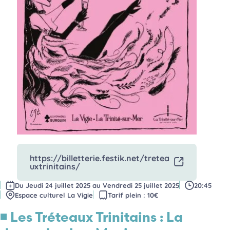
o
n
https://billetterie.festik.net/tretea
- Ouverture dans un nouvel onglet
uxtrinitains/
Du
Jeudi 24 juillet 2025
au
Vendredi 25 juillet 2025
20:45
Date(s)
Horaires
Espace culturel La Vigie
Tarif plein : 10€
Lieu
Accès
◾ Les Tréteaux Trinitains : La