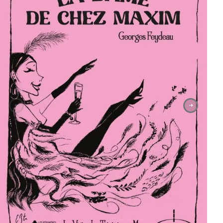
1
|
2
Slide précédente
Slide suiv