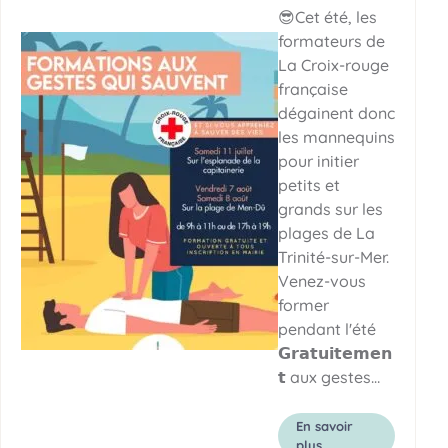
😎Cet été, les
formateurs de
La Croix-rouge
française
dégainent donc
les mannequins
pour initier
petits et
grands sur les
plages de La
Trinité-sur-Mer.
Venez-vous
former
pendant l'été
𝗚𝗿𝗮𝘁𝘂𝗶𝘁𝗲𝗺𝗲𝗻
𝘁 aux gestes…
En savoir
sur ◾ Participez à
plus