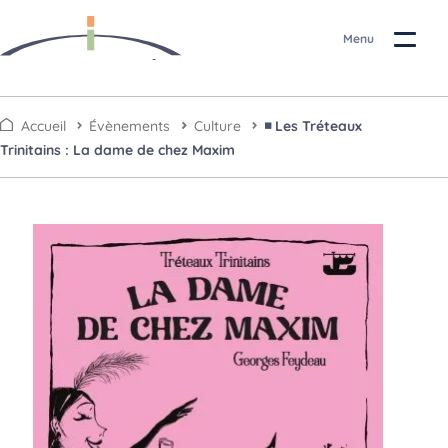
Menu
A
A
Accueil
Évènements
Culture
◾ Les Tréteaux
ll
ll
Trinitains : La dame de chez Maxim
e
e
r
r
à
a
l
u
a
c
n
o
a
n
v
t
i
e
g
n
a
u
ti